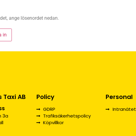
 det, ange lösenordet nedan.
s Taxi AB
Policy
Personal
ss
GDRP
Intranätet
 3a
Trafiksäkerhetspolicy
ll
Köpvillkor