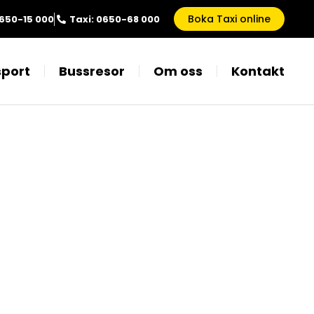
Boka Taxi online
0650-15 000
Taxi: 0650-68 000
port
Bussresor
Om oss
Kontakt