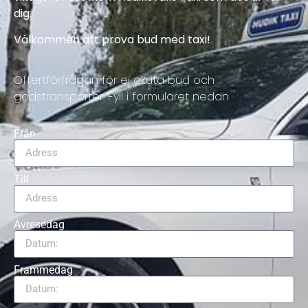
dig.
Välkommen att prova bud med taxi!
Offertförfrågan för ej akuta bud och
godstransporter. Fyll i formuläret nedan
Från
Till
Avresedag
Frammedag