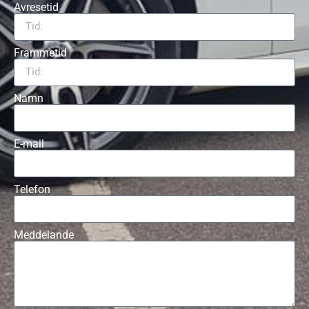
Avresetid
Frammetid
Namn
E-mail
Telefon
Meddelande